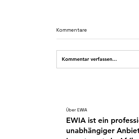
Kommentare
Kommentar verfassen...
Shai Hills – Ein
Betriebsausflug der
besonderen Art
Über EWIA
EWIA ist ein profess
unabhängiger Anbiet