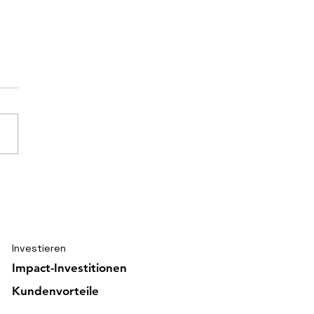
ischer Knoten von
ious Hands gelöst
Investieren
Impact-Investitionen
Kundenvorteile