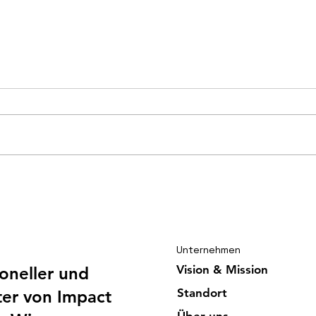
Gut ausgelastete EWIA
Gord
Infrastructure trotzt der
Glor
Sintflut
Unternehmen
Vision & Mission
ioneller und
Standort
er von Impact