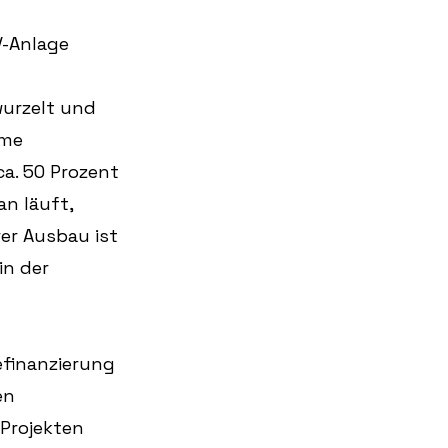
V-Anlage
wurzelt und 
hme 
a. 50 Prozent 
n läuft, 
er Ausbau ist 
in der 
efinanzierung 
en 
 Projekten 