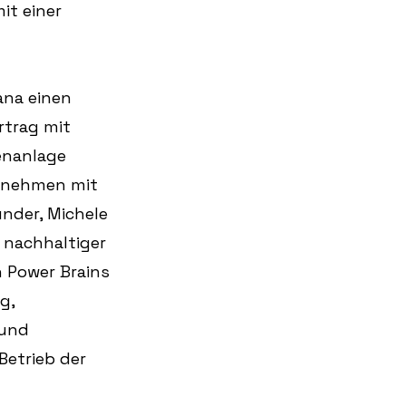
it einer 
ana einen 
rtrag mit 
enanlage 
ernehmen mit 
nder, Michele 
 nachhaltiger 
 Power Brains 
g, 
und 
Betrieb der 