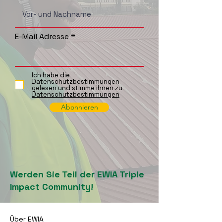
E-Mail Adresse
Ich habe die
Datenschutzbestimmungen
gelesen und stimme ihnen zu
Datenschutzbestimmungen
Abonnieren
Werden Sie Teil der EWIA Triple
Impact Community!
Über EWIA