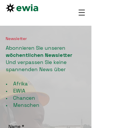
Newsletter
Abonnieren Sie unseren
wöchentlichen Newsletter
Und verpassen Sie keine
spannenden News über
• Afrika
• EWIA
• Chancen
• Menschen
Name