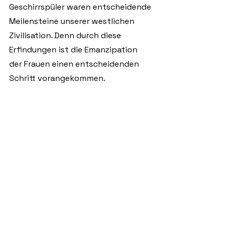
Geschirrspüler waren entscheidende 
Meilensteine unserer westlichen 
Zivilisation. Denn durch diese 
Erfindungen ist die Emanzipation 
der Frauen einen entscheidenden 
Schritt vorangekommen.
Welches Buch hat dich am meisten 
geprägt und welches ist das letzte 
Buch, das du gelesen hast?
Wie so 
oft im Leben ist nicht das einzelne 
Erlebnis bzw. Buch 
ausschlaggebend, sondern die 
Erlebnisse bzw. Bücher und die 
Menschen, mit denen wir die Bücher 
und Erlebnisse teilen und kontrovers 