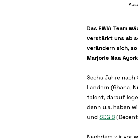
Absc
Das EWIA-Team wäch
verstärkt uns ab s
verändern sich, s
Marjorie Naa Ayor
Sechs Jahre nach G
Ländern (Ghana, Ni
talent, darauf leg
denn u.a. haben wi
und 
SDG 8
 (Decent
Nachdem wir vor 