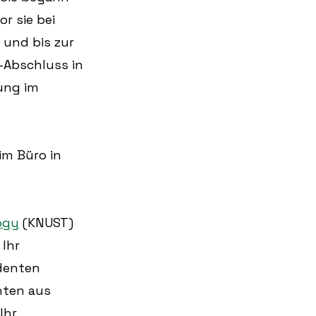
r sie bei 
und bis zur 
-Abschluss in 
ung im 
m Büro in 
ogy
 (KNUST) 
Ihr 
denten 
ten aus 
Ihr 