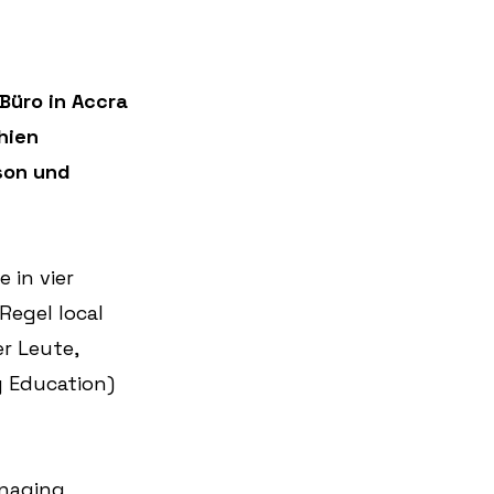
Büro in Accra 
hien 
son und 
in vier 
egel local 
r Leute, 
y Education) 
naging 