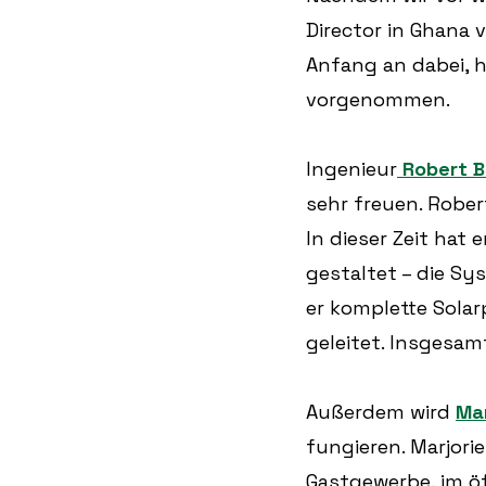
Director in Ghana
Anfang an dabei, 
vorgenommen.
Ingenieur
 Robert 
sehr freuen. Rober
In dieser Zeit hat
gestaltet – die Sy
er komplette Solar
geleitet. Insgesa
Außerdem wird 
Ma
fungieren. Marjori
Gastgewerbe, im öf