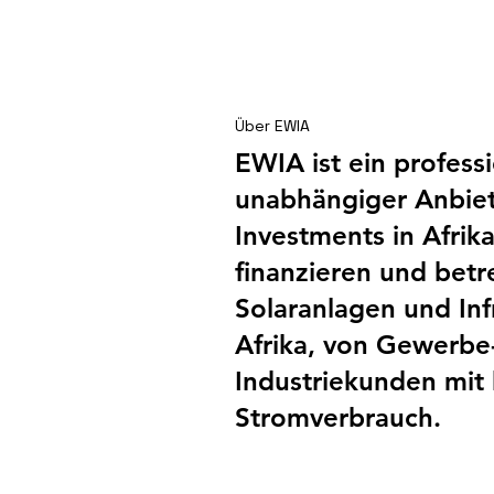
Shai Hills – Ein
Betriebsausflug der
besonderen Art
Über EWIA
EWIA ist ein profess
unabhängiger Anbiet
Investments in Afrika
finanzieren und betr
Solaranlagen und Infr
Afrika, von Gewerbe
Industriekunden mi
Stromverbrauch.