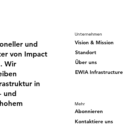
Gut ausgelastete EWIA
Gord
Infrastructure trotzt der
Glor
Sintflut
Unternehmen
Vision & Mission
ioneller und
Standort
er von Impact
Über uns
. Wir
EWIA Infrast
ructure
eiben
astruktur in
- und
t hohem
Mehr
Abonnieren
Kontaktiere uns