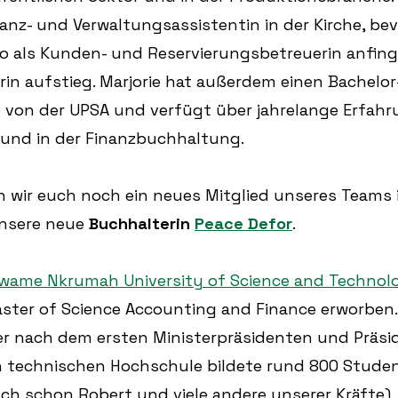
inanz- und Verwaltungsassistentin in der Kirche, bevo
 als Kunden- und Reservierungsbetreuerin anfing 
in aufstieg. Marjorie hat außerdem einen Bachelor
t von der UPSA und verfügt über jahrelange Erfahr
nd in der Finanzbuchhaltung.
wir euch noch ein neues Mitglied unseres Teams i
unsere neue 
Buchhalterin
Peace Defor
.  
wame Nkrumah University of Science and Technol
ster of Science Accounting and Finance erworben. 
r nach dem ersten Ministerpräsidenten und Präsi
technischen Hochschule bildete rund 800 Studen
ch schon Robert und viele andere unserer Kräfte). 