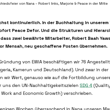
hiedsfeier von Nana – Robert links, Marjorie & Peace in der Mitte
st kontinuierlich. In der Buchhaltung in unserem 
ofort Peace Defor. Und die Strukturen und Hierarc
o dass zwei bewährte Mitarbeiter, Robert Baah Yaw
kor Mensah
, 
neu geschaffene Posten übernehmen.
ründung von EWIA beschäftigen wir 76 Angestellte 
geria, Kamerun und Deutschland). Und zwar in der R
en wir Wert, genauso wie auf die Fortbildung unsere
r uns den UN-Nachhaltigekeitszielen 
SDG 4
 (Qualit
 Work and Economic Growth) verschrieben. 
wenigen Wochen überraschend in Nana unseren Ma