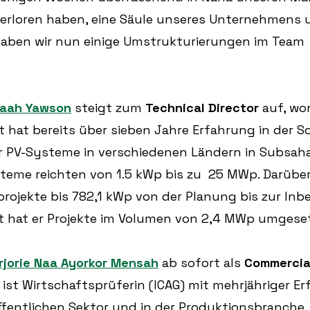
 verloren haben, eine Säule unseres Unternehmens 
haben wir nun einige Umstrukturierungen im Team 
Baah Yawson
 steigt zum 
Technical Director
 auf, wo
t hat bereits über sieben Jahre Erfahrung in der Sol
 er PV-Systeme in verschiedenen Ländern in Subsaha
steme reichten von 1.5 kWp bis zu  25 MWp. Darüber
projekte bis 782,1 kWp von der Planung bis zur In
mt hat er Projekte im Volumen von 2,4 MWp umgeset
rjorie Naa Ayorkor Mensah
 ab sofort als 
Commercial
e ist Wirtschaftsprüferin (ICAG) mit mehrjähriger E
fentlichen Sektor und in der Produktionsbranche.