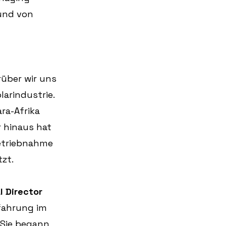
und von 
rüber wir uns 
arindustrie. 
ra-Afrika 
 hinaus hat 
betriebnahme 
zt.
 Director 
rfahrung im 
 Sie begann 