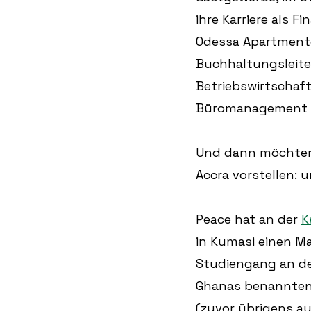
ihre Karriere als F
Odessa Apartmento
Buchhaltungsleiter
Betriebswirtschaf
Büromanagement u
Und dann möchten 
Accra vorstellen: 
Peace hat an der 
K
in Kumasi einen Ma
Studiengang an de
Ghanas benannten 
(zuvor übrigens au