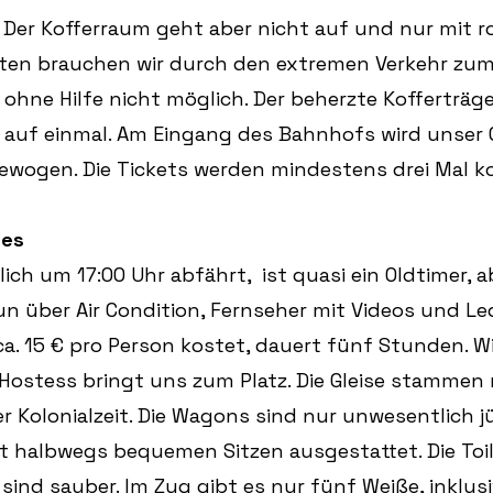
Der Kofferraum geht aber nicht auf und nur mit r
nuten brauchen wir durch den extremen Verkehr zum
 ohne Hilfe nicht möglich. Der beherzte Kofferträge
r auf einmal. Am Eingang des Bahnhofs wird unser 
wogen. Die Tickets werden mindestens drei Mal kon
tes
ich um 17:00 Uhr abfährt,  ist quasi ein Oldtimer, a
über Air Condition, Fernseher mit Videos und Lede
ca. 15 € pro Person kostet, dauert fünf Stunden. Wi
e Hostess bringt uns zum Platz. Die Gleise stammen
 Kolonialzeit. Die Wagons sind nur unwesentlich jü
it halbwegs bequemen Sitzen ausgestattet. Die Toil
sind sauber. Im Zug gibt es nur fünf Weiße, inklusi