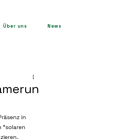
Über uns
News
Kamerun
räsenz in 
 “solaren 
ieren, 