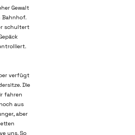
oher Gewalt 
 Bahnhof. 
r schultert 
Gepäck 
trolliert.
ber verfügt 
rsitze. Die 
r fahren 
 noch aus 
nger, aber 
etten 
ve uns. So 