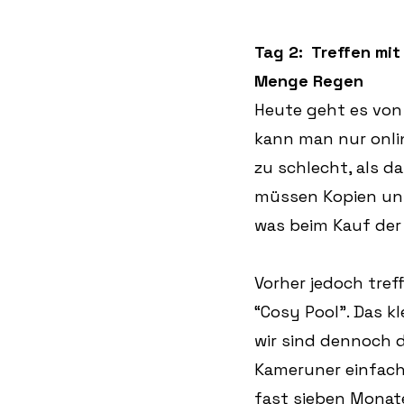
Tag 2:  Treffen mi
Menge Regen
Heute geht es von 
kann man nur onli
zu schlecht, als d
müssen Kopien unse
was beim Kauf der 
Vorher jedoch tref
“Cosy Pool”. Das k
wir sind dennoch d
Kameruner einfach 
fast sieben Monate