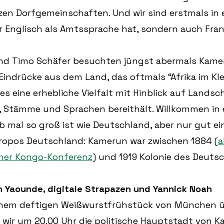
en Dorfgemeinschaften. Und wir sind erstmals in 
ur Englisch als Amtssprache hat, sondern auch Fran
nd Timo Schäfer besuchten jüngst abermals Kame
e Eindrücke aus dem Land, das oftmals “Afrika im Kle
es eine erhebliche Vielfalt mit Hinblick auf Landsc
, Stämme und Sprachen bereithält. Willkommen in 
 mal so groß ist wie Deutschland, aber nur gut ein 
propos Deutschland: Kamerun war zwischen 1884 (
a
iner Kongo-Konferenz
) und 1919 Kolonie des Deuts
h Yaounde, digitale Strapazen und Yannick Noah
einem deftigen Weißwurstfrühstück von München ü
 wir um 20.00 Uhr die politische Hauptstadt von K