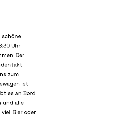
r schöne 
8:30 Uhr 
mmen. Der 
ndentakt 
uns zum 
ewagen ist 
bt es an Bord 
 und alle 
iel. Bier oder 