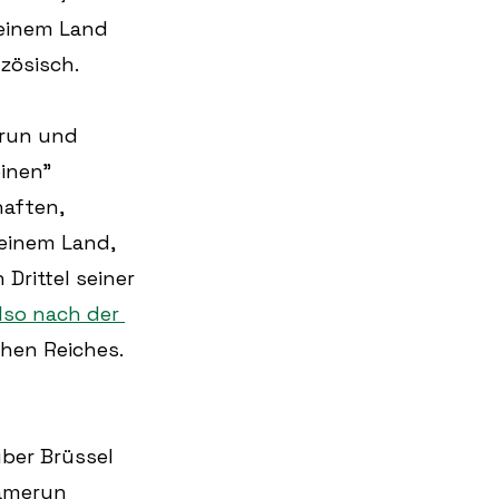
einem Land 
zösisch.
run und 
inen” 
haften, 
einem Land, 
Drittel seiner 
lso nach der 
chen Reiches.
ber Brüssel 
amerun 