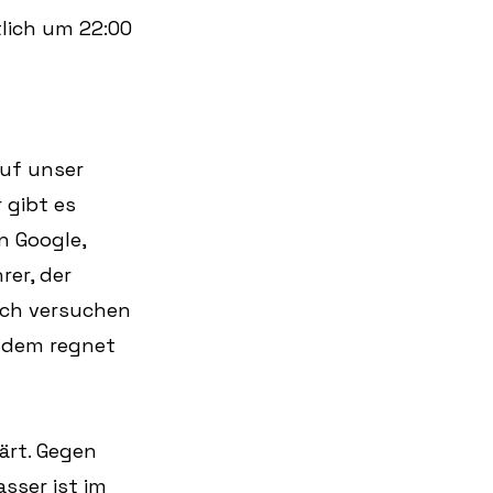
lich um 22:00 
auf unser 
 gibt es 
n Google, 
er, der 
sch versuchen 
zudem regnet 
ärt. Gegen 
sser ist im 