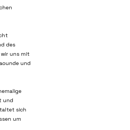
ichen 
cht 
nd des 
wir uns mit 
Yaounde und 
hemalige 
t und 
altet sich 
essen um 