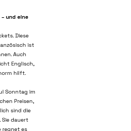
 – und eine 
kets. Diese 
nzösisch ist 
nnen. Auch 
cht Englisch, 
orm hilft.
ul Sonntag im 
chen Preisen, 
ich sind die 
 Sie dauert 
e regnet es 