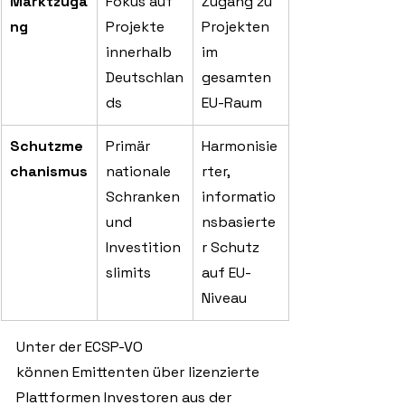
Marktzuga
Fokus auf 
Zugang zu 
ng
Projekte 
Projekten 
innerhalb 
im 
Deutschlan
gesamten 
ds
EU-Raum
Schutzme
Primär 
Harmonisie
chanismus
nationale 
rter, 
Schranken 
informatio
und 
nsbasierte
Investition
r Schutz 
slimits
auf EU-
Niveau
Unter der ECSP-VO 
können
Emittenten über lizenzierte 
Plattformen Investoren aus der 