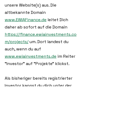
unsere Website(s) aus. Die 
altbekannte Domain 
www.EWIAFinance.de
 leitet Dich 
daher ab sofort auf die Domain 
https://finance.ewiainvestments.co
m/projects/
 um. Dort landest du 
auch, wenn du auf 
www.ewiainvestments.de
 im Reiter 
“Investor” auf “Projekte” klickst. 
Als bisheriger bereits registrierter 
Investor kannst du dich unter der 
neuen Adresse genauso einloggen 
wie bisher und siehst in deiner 
Finanzübersicht sämtliche Projekte 
auf einen Blick. 