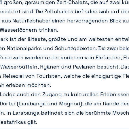
4 großen, geräumigen Zelt-Chalets, die auf zwei kü
richtet sind. Die Zeltchalets befinden sich auf der
 aus Naturliebhaber einen hervorragenden Blick auf
 Wasserlöchern trinken.
ark ist der älteste, größte und am weitesten entwi
n Nationalparks und Schutzgebieten. Die zwei bel
Reservats werden unter anderem von Elefanten, Fl
Wasserbüffeln, Hyänen und Pavianen besucht. Da
Reiseziel von Touristen, welche die einzigartige Ti
ah erleben möchten.
 Lodge auch den Zugang zu kulturellen Erlebnissen:
Dörfer (Larabanga und Mognori), die am Rande des
en. In Larabanga befindet sich die berühmte Moschee
stafrikas gilt.