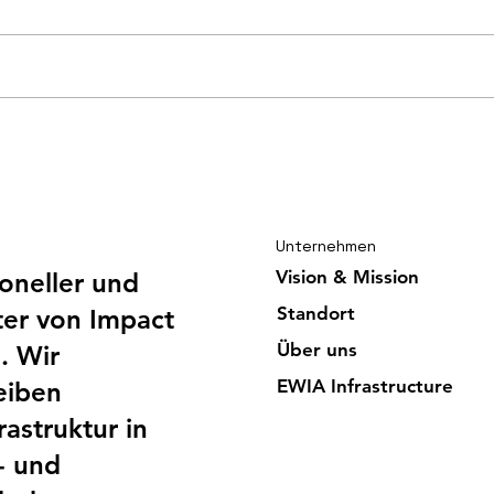
Gut ausgelastete EWIA
Gord
Infrastructure trotzt der
Glor
Sintflut
Unternehmen
Vision & Mission
ioneller und
Standort
er von Impact
Über uns
. Wir
EWIA Infrast
ructure
eiben
astruktur in
- und