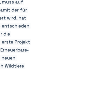
, muss auf 
amit der für 
t wird, hat 
e entschieden.
r die 
s erste Projekt 
 Erneuerbare-
r neuen 
 Wildtiere 