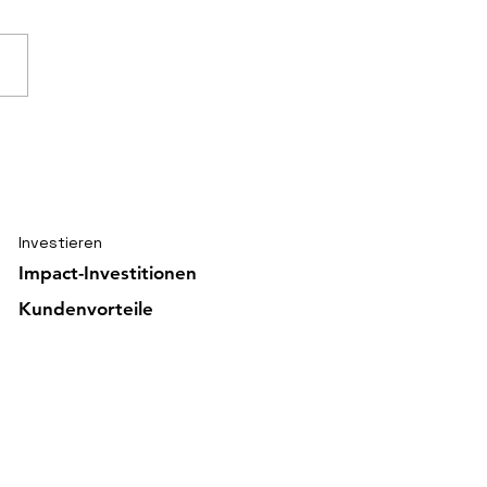
ischer Knoten von
ious Hands gelöst
Investieren
Impact-Investitionen
Kundenvorteile