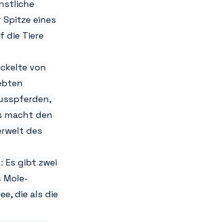
nstliche 
 Spitze eines 
 die Tiere 
ckelte von 
ebten 
usspferden, 
s macht den 
erwelt des 
 Es gibt zwei 
 Mole-
, die als die 