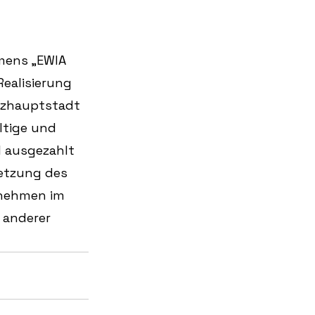
mens „EWIA 
ealisierung 
inzhauptstadt 
ltige und 
l ausgezahlt 
setzung des 
rnehmen im 
 anderer 