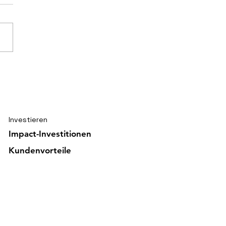
ischer Knoten von
ious Hands gelöst
Investieren
Impact-Investitionen
Kundenvorteile