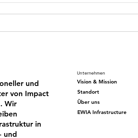
Gut ausgelastete EWIA
Gord
Infrastructure trotzt der
Glor
Sintflut
Unternehmen
Vision & Mission
ioneller und
Standort
er von Impact
Über uns
. Wir
EWIA Infrast
ructure
eiben
astruktur in
- und