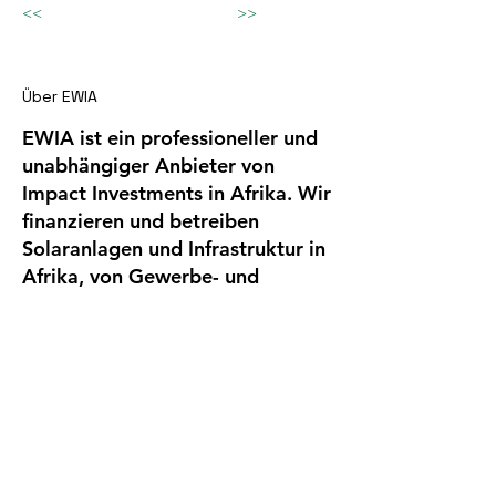
<<
>>
Über EWIA
EWIA ist ein professioneller und
unabhängiger Anbieter von
Impact Investments in Afrika. Wir
finanzieren und betreiben
Solaranlagen und Infrastruktur in
Afrika, von Gewerbe- und
Industriekunden mit hohem
Stromverbrauch.
Company
EWIA Infrastruct
ure
Invest