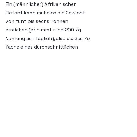
Ein (männlicher) Afrikanischer 
Elefant kann mühelos ein Gewicht 
von fünf bis sechs Tonnen 
erreichen (er nimmt rund 200 kg 
Nahrung auf täglich), also ca. das 75-
fache eines durchschnittlichen 
Mannes. Der buchstäbliche Elefant 
im Porzellanladen kann also hier in 
seinem Habitat einen gewissen 
Flurschaden anrichten, so dass wir 
große Mühe darauf verwenden, 
sowohl die Herden als auch die 
Freiflächenanlage zu schützen. 
Entsprechend lange, haben wir uns 
über das Thema, Ansiedlung 
Einzäunung und mögliche 