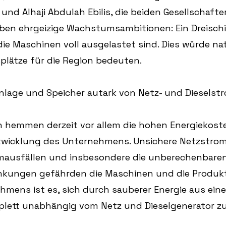
m und Alhaji Abdulah Ebilis, die beiden Gesellschafte
en ehrgeizige Wachstumsambitionen: Ein Dreischi
 die Maschinen voll ausgelastet sind. Dies würde na
splätze für die Region bedeuten.
ranlage und Speicher autark von Netz- und Diesels
n hemmen derzeit vor allem die hohen Energiekost
ntwicklung des Unternehmens. Unsichere Netzstro
mausfällen und insbesondere die unberechenbaren
ungen gefährden die Maschinen und die Produkti
hmens ist es, sich durch sauberer Energie aus eine
plett unabhängig vom Netz und Dieselgenerator z