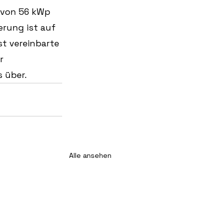
g von 56 kWp 
erung ist auf 
st vereinbarte 
r 
 über.
Alle ansehen