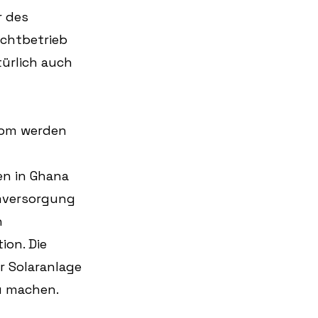
r des 
chtbetrieb 
türlich auch 
trom werden
en in Ghana 
mversorgung 
 
on. Die 
r Solaranlage 
u machen.