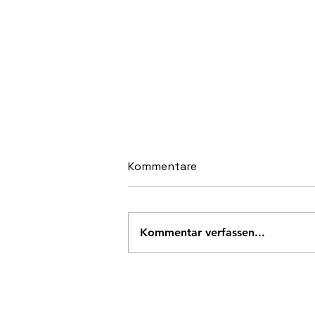
Kommentare
Kommentar verfassen...
Shai Hills – Ein
Betriebsausflug der
besonderen Art