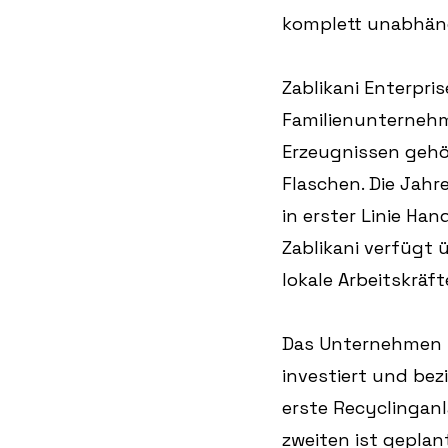
komplett unabhäng
Zablikani Enterpri
Familienunternehme
Erzeugnissen gehö
Flaschen. Die Jahr
in erster Linie H
Zablikani verfügt
lokale Arbeitskräfte
Das Unternehmen h
investiert und bez
erste Recyclingan
zweiten ist geplan