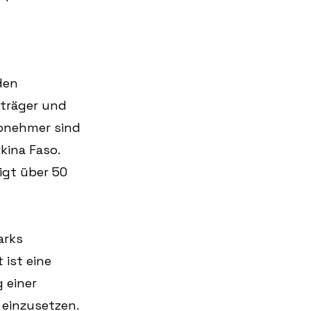
den 
träger und 
Abnehmer sind 
ina Faso. 
gt über 50 
arks 
ist eine 
 einer 
 einzusetzen. 