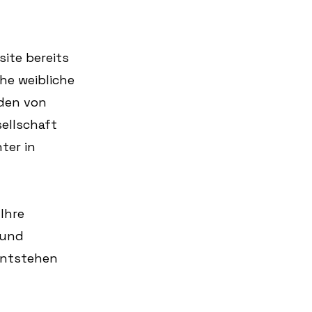
ite bereits 
he weibliche 
den von 
ellschaft 
ter in 
Ihre 
 und 
entstehen 