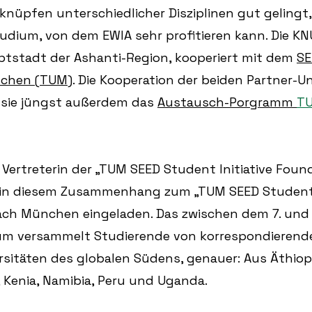
knüpfen unterschiedlicher Disziplinen gut gelingt,
udium, von dem EWIA sehr profitieren kann. Die KNU
ptstadt der Ashanti-Region, kooperiert mit dem 
SE
chen (TUM)
. Die Kooperation der beiden Partner-Un
 sie jüngst außerdem das 
Austausch-Porgramm 
TU
e Vertreterin der „TUM SEED Student Initiative Found
in diesem Zusammenhang zum „TUM SEED Student I
ch München eingeladen. Das zwischen dem 7. und 
um versammelt Studierende von korrespondierend
sitäten des globalen Südens, genauer: Aus Äthiopi
, Kenia, Namibia, Peru und Uganda.