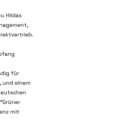
 Hildas 
anagement, 
ektvertrieb.
pfang 
dig für 
), und einem 
deutschen 
“Grüner 
enz mit 