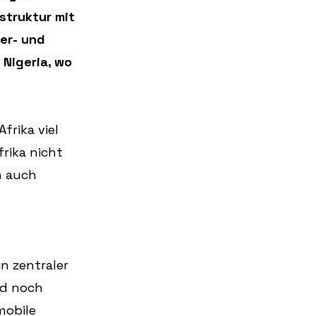
struktur mit 
er- und 
Nigeria, wo 
rika viel 
rika nicht 
n auch 
n zentraler 
d noch 
mobile 