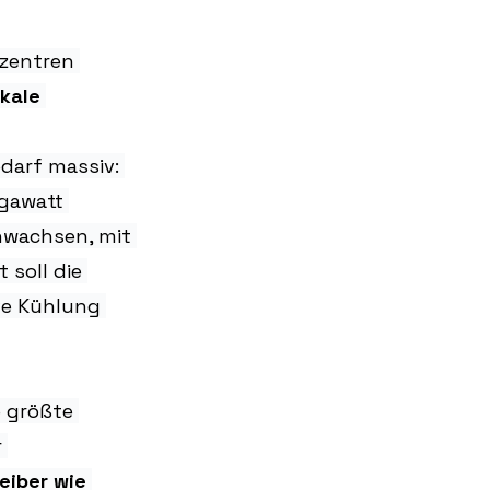
zentren 
kale 
darf massiv: 
gawatt 
nwachsen, mit 
 soll die 
ve Kühlung 
e größte 
 
eiber wie 