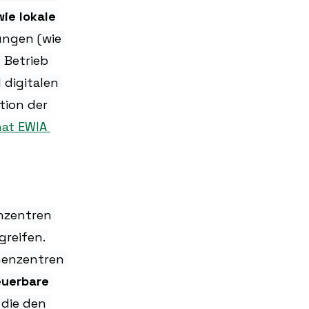
ie lokale 
ungen (wie 
 Betrieb 
digitalen 
tion der 
hat EWIA 
nzentren 
reifen. 
henzentren 
euerbare 
 die den