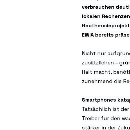
verbrauchen deutli
lokalen Rechenzent
Geothermieprojekte
EWIA bereits präsen
Nicht nur aufgrun
zusätzlichen – grün
Halt macht, benöt
zunehmend die Rec
Smartphones katap
Tatsächlich ist der
Treiber für den w
stärker in der Zuk