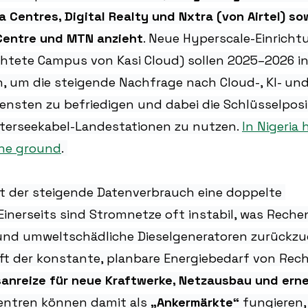
a Centres, Digital Realty und Nxtra (von Airtel) sow
Centre und MTN anzieht
. Neue Hyperscale-Einricht
chtete Campus von Kasi Cloud) sollen 2025–2026 in
um die steigende Nachfrage nach Cloud-, KI- und 
nsten zu befriedigen und dabei die Schlüsselposi
nterseekabel-Landestationen zu nutzen. 
In Nigeria 
the ground
. 
t der steigende Datenverbrauch eine doppelte 
inerseits sind Stromnetze oft instabil, was Reche
 und umweltschädliche Dieselgeneratoren zurückzug
fft der konstante, planbare Energiebedarf von Rec
sanreize für neue Kraftwerke, Netzausbau und ern
entren können damit als 
„Ankermärkte“
 fungieren,