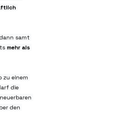
ftlich 
 dann samt 
ts 
mehr als 
o zu einem 
arf die 
rneuerbaren 
ber den 