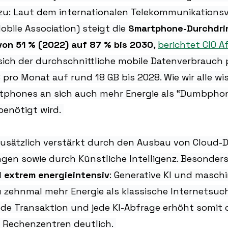
zu: Laut dem internationalen Telekommunikations
bile Association) steigt die 
Smartphone-Durchdrin
von 51 % (2022) auf 87 % bis 2030
, 
berichtet CIO Af
sich der durchschnittliche mobile Datenverbrauch 
 pro Monat auf rund 18 GB bis 2028. Wie wir alle wis
tphones an sich auch mehr Energie als “Dumbphon
enötigt wird. 
zusätzlich verstärkt durch den Ausbau von Cloud-D
en sowie durch Künstliche Intelligenz. Besonders
 extrem energieintensiv
: Generative KI und maschi
 zehnmal mehr Energie als klassische Internetsuch
 jede Transaktion und jede KI-Abfrage erhöht somit 
Rechenzentren deutlich. 