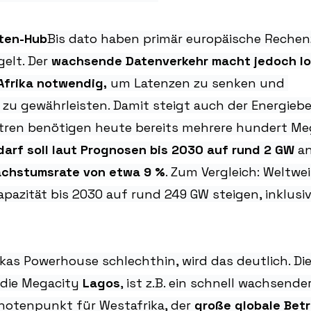
ten-Hub
Bis dato haben primär europäische Rechen
elt. Der 
wachsende Datenverkehr macht jedoch lo
Afrika notwendig,
 um Latenzen zu senken und 
zu gewährleisten. Damit steigt auch der Energiebe
tren benötigen heute bereits mehrere hundert Me
darf soll laut Prognosen bis 2030 auf rund 2 GW
 a
achstumsrate von etwa 9 %
. Zum Vergleich: Weltweit
azität bis 2030 auf rund 249 GW steigen, inklusi
rikas Powerhouse schlechthin, wird das deutlich. Di
 die Megacity
 Lagos
, ist z.B. ein schnell wachsender
tenpunkt für Westafrika, der 
große globale Betr