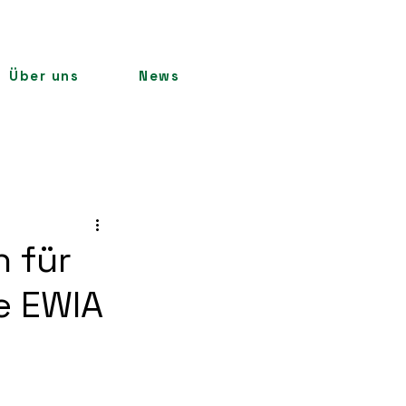
Über uns
News
 für
e EWIA