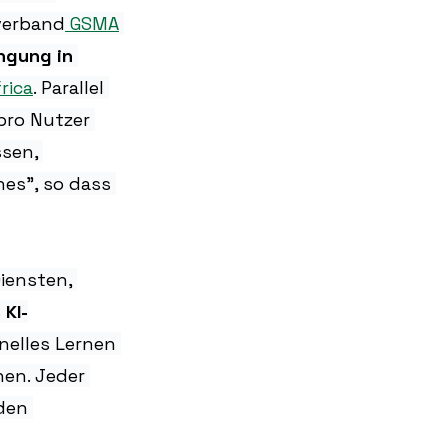
verband
 GSMA
gung in 
rica
. Parallel 
pro Nutzer 
sen, 
es”, so dass 
iensten, 
 
KI-
nelles Lernen 
en. Jeder 
den 