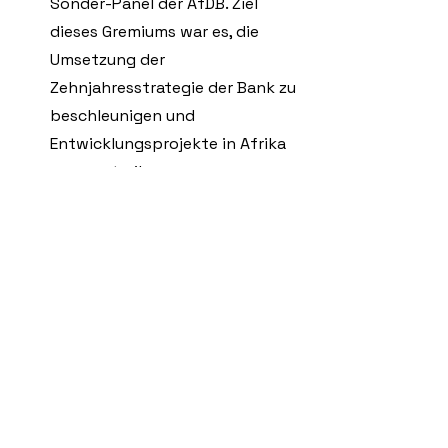
Sonder-Panel der AfDB. Ziel 
dieses Gremiums war es, die 
Umsetzung der 
Zehnjahresstrategie der Bank zu 
beschleunigen und 
Entwicklungsprojekte in Afrika 
voranzutreiben. 
Redner und Fürsprecher für 
Afrika:
 Köhler blieb ein 
gefragter Redner zu 
afrikanischen Themen. So hielt 
er beispielsweise 2015 eine 
eindrucksvolle Rede bei der 
Veranstaltung "African 
Rhapsody", in der er für eine 
ehrliche und partnerschaftliche 